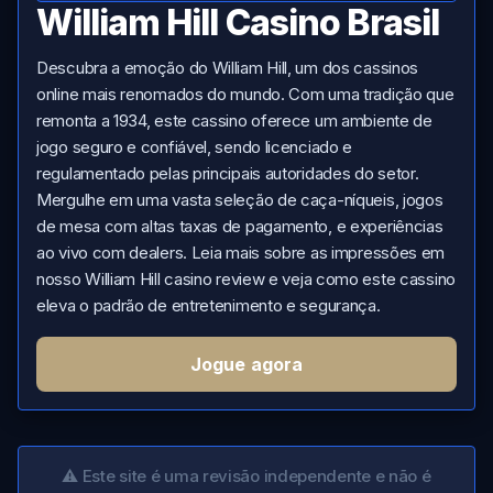
William Hill Casino Brasil
Descubra a emoção do William Hill, um dos cassinos
online mais renomados do mundo. Com uma tradição que
remonta a 1934, este cassino oferece um ambiente de
jogo seguro e confiável, sendo licenciado e
regulamentado pelas principais autoridades do setor.
Mergulhe em uma vasta seleção de caça-níqueis, jogos
de mesa com altas taxas de pagamento, e experiências
ao vivo com dealers. Leia mais sobre as impressões em
nosso William Hill casino review e veja como este cassino
eleva o padrão de entretenimento e segurança.
Jogue agora
⚠ Este site é uma revisão independente e não é