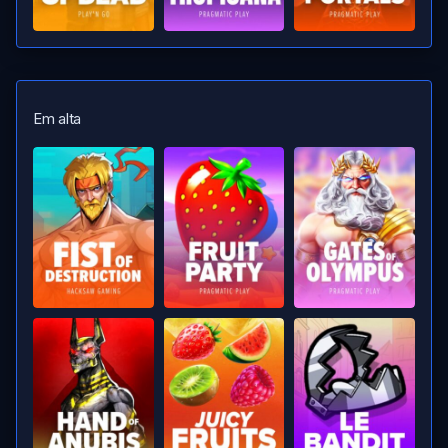
Em alta