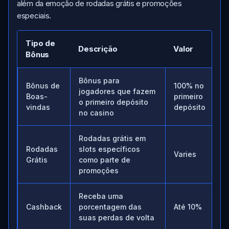
além da emoção de rodadas grátis e promoções
especiais.
Tipo de
C
Descrição
Valor
Bônus
R
Bônus para
Bônus de
100% no
C
jogadores que fazem
Boas-
primeiro
s
o primeiro depósito
vindas
depósito
d
no casino
Rodadas grátis em
P
Rodadas
slots específicos
Varies
d
Grátis
como parte de
p
promoções
Receba uma
I
Cashback
porcentagem das
Até 10%
s
suas perdas de volta
o