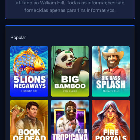
afiliado ao William Hill. Todas as informações são
fornecidas apenas para fins informativos.
Popular