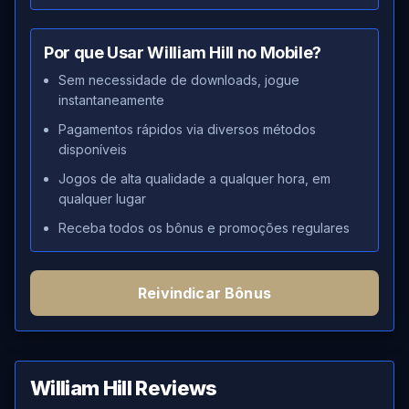
Por que Usar William Hill no Mobile?
Sem necessidade de downloads, jogue
instantaneamente
Pagamentos rápidos via diversos métodos
disponíveis
Jogos de alta qualidade a qualquer hora, em
qualquer lugar
Receba todos os bônus e promoções regulares
Reivindicar Bônus
William Hill Reviews