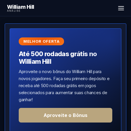
William Hill
ANÁLISE
MELHOR OFERTA
Até 500 rodadas grátis no
William Hill
Aproveite o novo bônus do William Hill para
novos jogadores. Faça seu primeiro depósito e
receba até 500 rodadas grátis em jogos
selecionados para aumentar suas chances de
ganhar!
Aproveite o Bônus