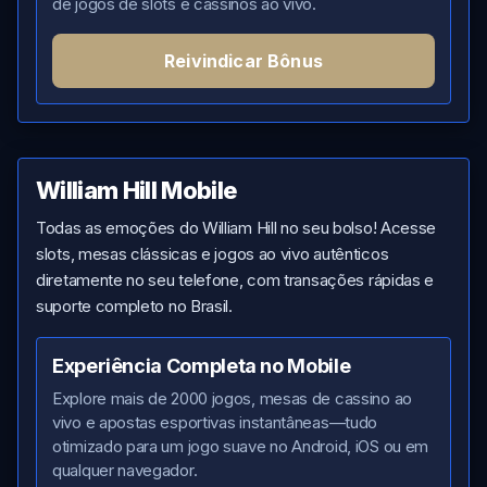
de jogos de slots e cassinos ao vivo.
Reivindicar Bônus
William Hill Mobile
Todas as emoções do William Hill no seu bolso! Acesse
slots, mesas clássicas e jogos ao vivo autênticos
diretamente no seu telefone, com transações rápidas e
suporte completo no Brasil.
Experiência Completa no Mobile
Explore mais de 2000 jogos, mesas de cassino ao
vivo e apostas esportivas instantâneas—tudo
otimizado para um jogo suave no Android, iOS ou em
qualquer navegador.